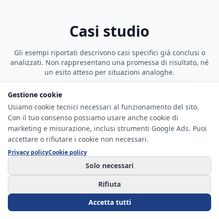
Casi studio
Gli esempi riportati descrivono casi specifici già conclusi o
analizzati. Non rappresentano una promessa di risultato, né
un esito atteso per situazioni analoghe.
Gestione cookie
Usiamo cookie tecnici necessari al funzionamento del sito.
CASO 1
Con il tuo consenso possiamo usare anche cookie di
marketing e misurazione, inclusi strumenti Google Ads. Puoi
Analisi tecnica su finanziamento
accettare o rifiutare i cookie non necessari.
Situazione iniziale:
Contratto di finanziamento con
Privacy policy
Cookie policy
elementi da verificare in ambito contenzioso bancario.
Solo necessari
Analisi della posizione:
Verifica tecnica dei tassi sul
Rifiuta
contratto: polizza assicurativa non conteggiata nel
TAEG e tasso effettivo oltre soglia.
Accetta tutti
Rotta individuata:
Impostazione della tesi di usura